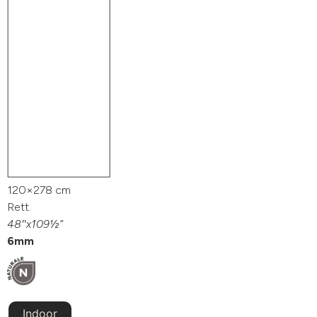
120×278 cm
Rett.
48″x109½”
6mm
Indoor