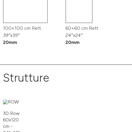
100×100 cm Rett.
60×60 cm Rett.
39″x39″
24″x24″
20mm
20mm
Strutture
3D Row
60x120
cm -