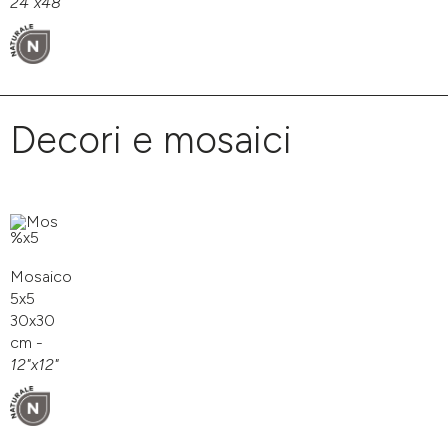
24"x48"
Decori e mosaici
Mosaico
5x5
30x30
cm -
12"x12"