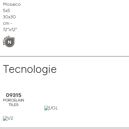
Mosaico
5x5
30x30
cm -
12"x12"
Tecnologie