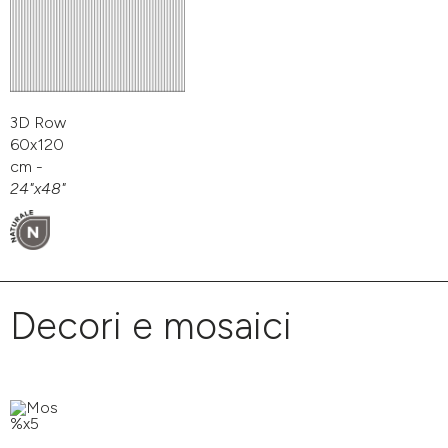
3D Row
60x120
cm -
24"x48"
Decori e mosaici