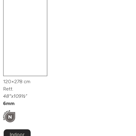
120×278 cm
Rett.
48″x109½”
6mm
Indoor