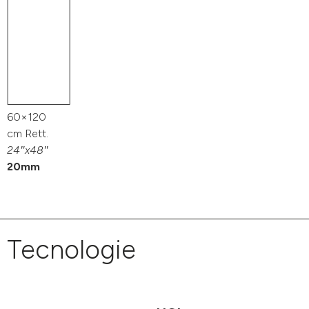
60×120
cm Rett.
24″x48″
20mm
Tecnologie