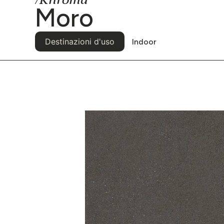
/Khroma
Moro
Destinazioni d'uso
Indoor