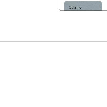
Ottanio
Talco
Avorio
Corda
Moro