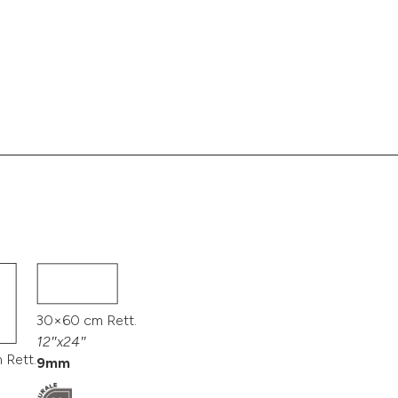
30×60 cm Rett.
12″x24″
 Rett.
9mm