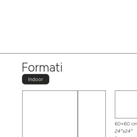
Formati
Indoor
60×60 cm
24″x24″