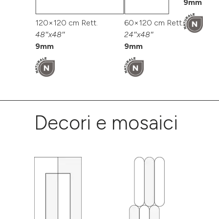
9mm
120×120 cm Rett.
60×120 cm Rett.
48″x48″
24″x48″
9mm
9mm
Decori e mosaici