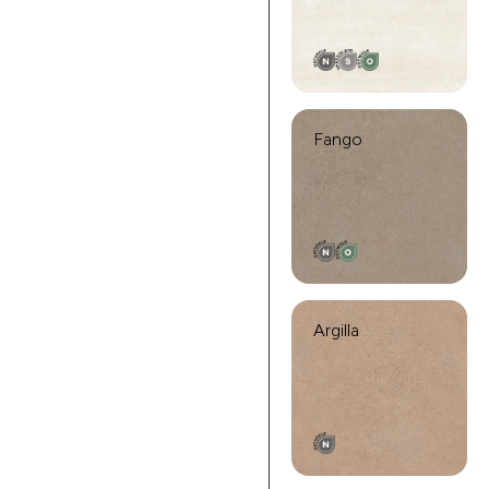
Fango
Argilla