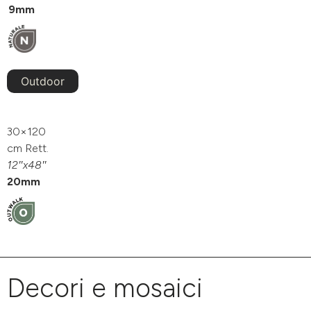
9mm
Outdoor
30×120
cm Rett.
12″x48″
20mm
Decori e mosaici