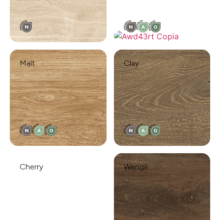
Malt
Clay
Cherry
Wengè