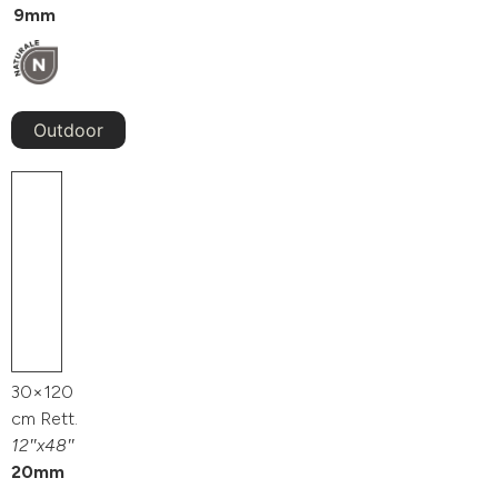
9mm
Outdoor
30×120
cm Rett.
12″x48″
20mm