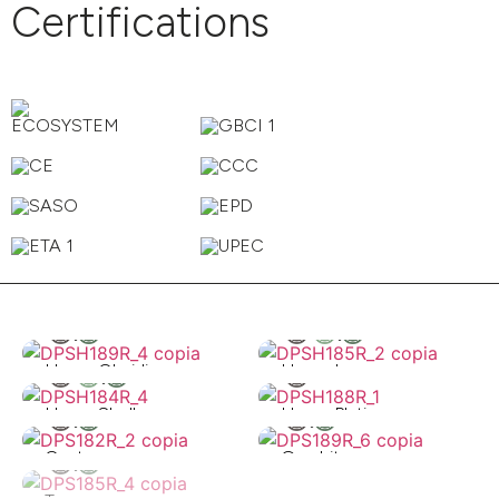
Certifications
Hyper Obsidian
Hyper Lava
Hyper Shell
Hyper Platinum
Oyster
Graphite