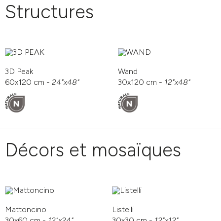
Structures
3D Peak
Wand
60x120 cm -
24"x48"
30x120 cm -
12"x48"
Décors et mosaïques
Mattoncino
Listelli
30x60 cm -
12"x24"
30x30 cm -
12"x12"