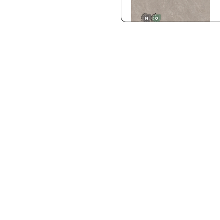
Iron
Sand