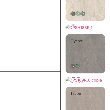
Hyper Platinum
Oyster
Graphite
Taupe