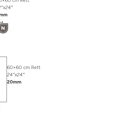
0×60 cm Rett.
2″x24″
mm
60×60 cm Rett.
24″x24″
20mm
.