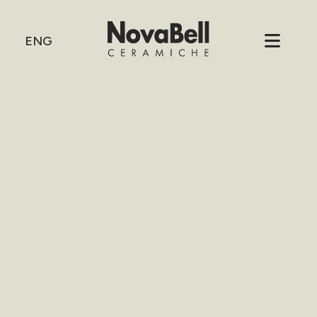
HOME
/
CONTENUTI
RISERVATI
CONTE
ENG
RISERV