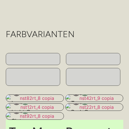
FARBVARIANTEN
Ivory
Taupe
Light Grey
Dark Grey
Slate