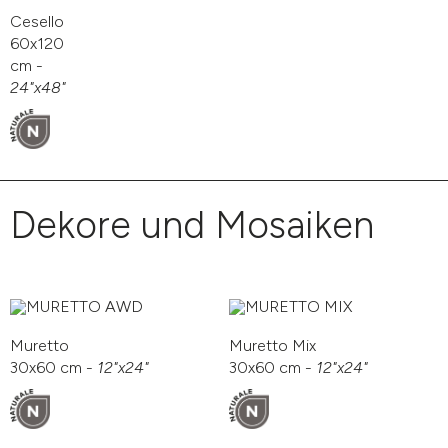
Cesello
60x120
cm -
24"x48"
Dekore und Mosaiken
Muretto
Muretto Mix
30x60 cm -
12"x24"
30x60 cm -
12"x24"