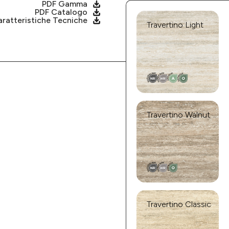
PDF Gamma
PDF Catalogo
ratteristiche Tecniche
Travertino Light
Travertino Walnut
Travertino Classic