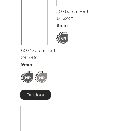
30×60 cm Rett.
12″x24″
9mm
60×120 cm Rett.
24″x48″
9mm
Outdoor