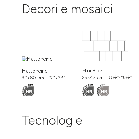
Decori e mosaici
Mini Brick
Mattoncino
29x42 cm -
11½"x16½"
30x60 cm -
12"x24"
Tecnologie