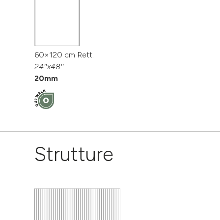
60×120 cm Rett.
24″x48″
20mm
Strutture