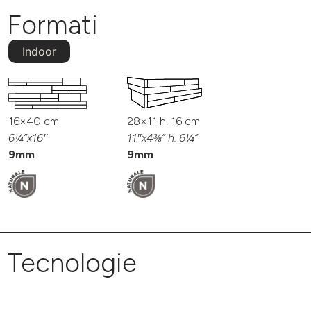
Formati
Indoor
16×40 cm
28×11 h. 16 cm
6¼”x16″
11″x4⅜” h. 6¼”
9mm
9mm
Tecnologie