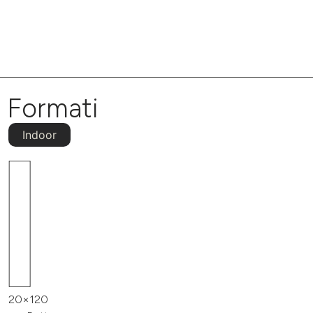
Formati
Indoor
20×120