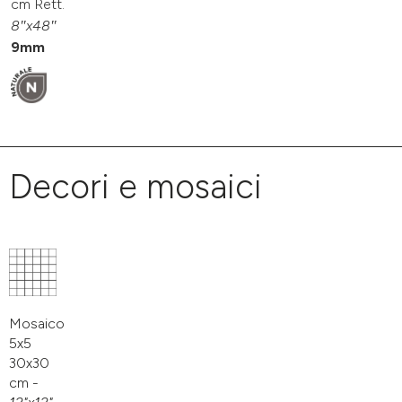
cm Rett.
8″x48″
9mm
Decori e mosaici
Mosaico
5x5
30x30
cm -