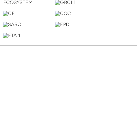
San Giorgio
Rialto
San Marco
Ca' Foscari