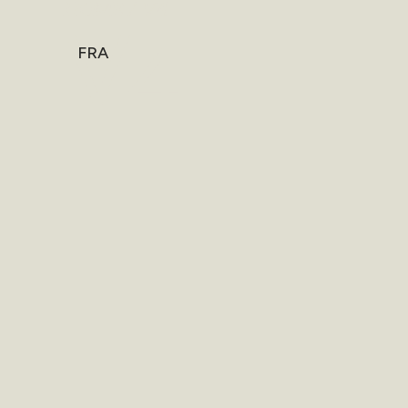
HOME
/
V4
V4
FRA