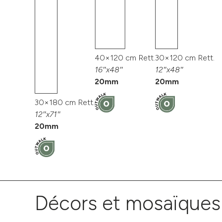
40×120 cm Rett.
30×120 cm Rett.
16″x48″
12″x48″
20mm
20mm
30×180 cm Rett.
12″x71″
20mm
Décors et mosaïques