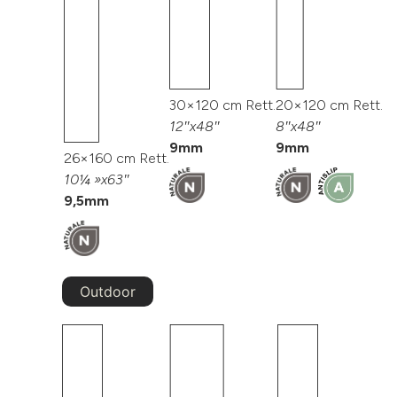
30×120 cm Rett.
20×120 cm Rett.
12″x48″
8″x48″
9mm
9mm
26×160 cm Rett.
10¼ »x63″
9,5mm
Outdoor