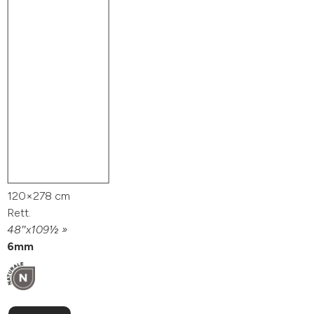
120×278 cm
Rett.
48″x109½ »
6mm