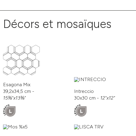
Décors et mosaïques
Esagona Mix
39,2x34,5 cm -
Intreccio
15⅜"x13⅜"
30x30 cm -
12"x12"