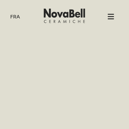
HOME
/
30X60 LEVIGATO -
NATURALE 10MM
30X60
FRA
LEVIG
-
NATUR