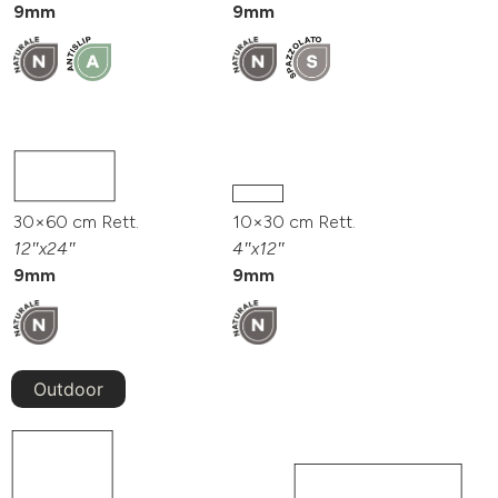
9mm
9mm
30×60 cm Rett.
10×30 cm Rett.
12″x24″
4″x12″
9mm
9mm
Outdoor