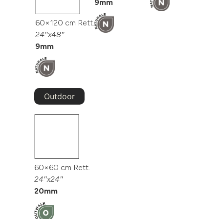
9mm
60×120 cm Rett.
24″x48″
9mm
Outdoor
60×60 cm Rett.
24″x24″
20mm