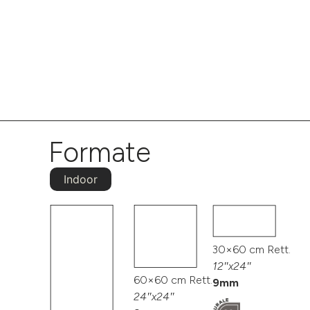
Formate
Indoor
30×60 cm Rett.
12″x24″
60×60 cm Rett.
9mm
24″x24″