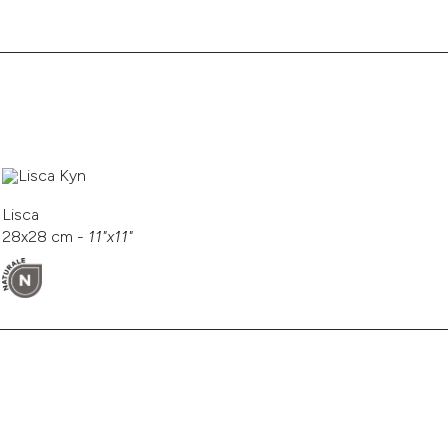
n
Lisca
28x28 cm -
11"x11"