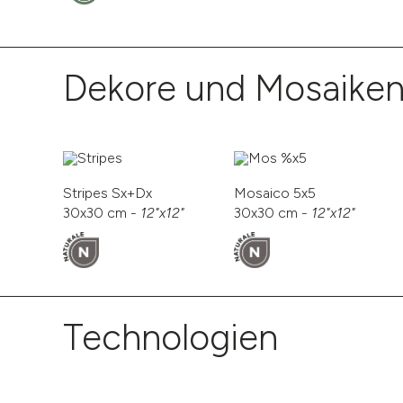
Dekore und Mosaike
Stripes Sx+Dx
Mosaico 5x5
30x30 cm -
12"x12"
30x30 cm -
12"x12"
Technologien