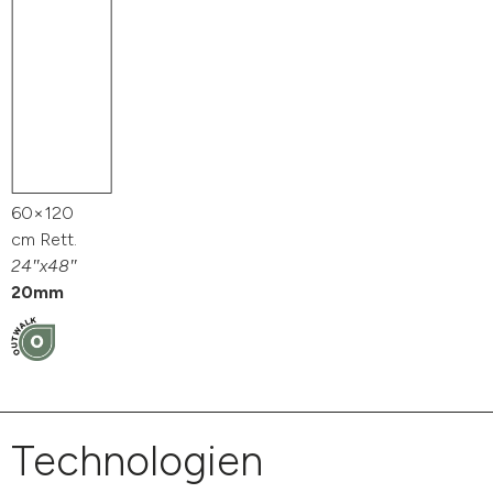
60×120
cm Rett.
24″x48″
20mm
Technologien