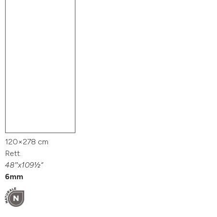
120×278 cm
Rett.
48″x109½“
6mm