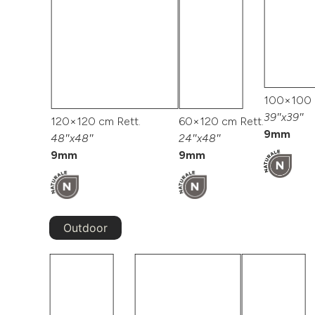
100×100 
39″x39″
120×120 cm Rett.
60×120 cm Rett.
9mm
48″x48″
24″x48″
9mm
9mm
Outdoor