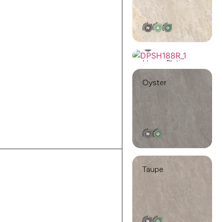
Hyper Platinum
Oyster
Taupe