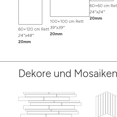
60×60 cm Ret
24″x24″
20mm
100×100 cm Rett.
39″x39″
60×120 cm Rett.
20mm
24″x48″
20mm
Dekore und Mosaike