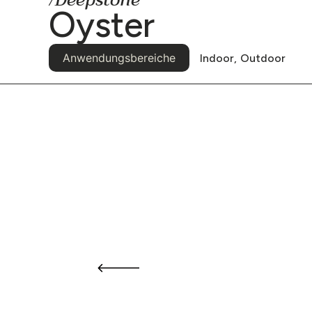
/Deepstone
Oyster
Anwendungsbereiche
Indoor,
Outdoor