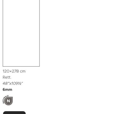
120×278 cm
Rett.
48″x109½“
6mm