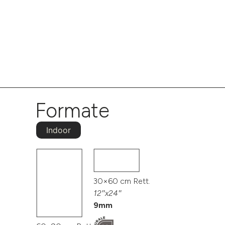
Formate
Indoor
30×60 cm Rett.
12″x24″
9mm