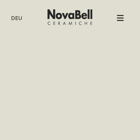
HOME
/
10X60 NATURALE
10X60
DEU
NATUR