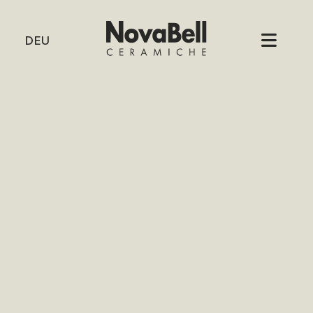
HOME
/
4 ESAGONA 3D
4
DEU
ESAGO
3D