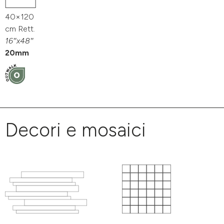
40×120
cm Rett.
16″x48″
20mm
Decori e mosaici