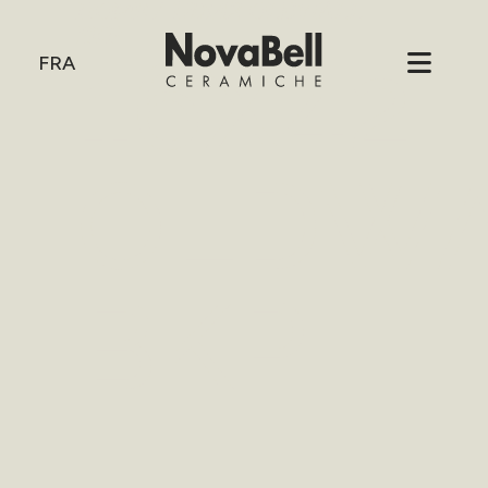
HOME
/
16X42 OLDWALL
BKP
16X42
FRA
OLDW
BKP