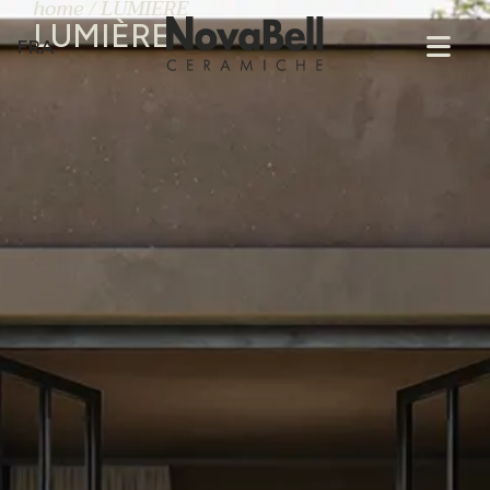
home
/
LUMIÈRE
LUMIÈRE
FRA