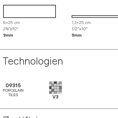
6×25 cm
1,3×25 cm
2⅜“x10″
1/2″x10″
9mm
9mm
Technologien