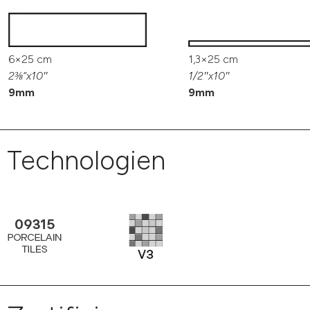
6×25 cm
1,3×25 cm
2⅜“x10″
1/2″x10″
9mm
9mm
Technologien