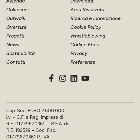
Azienda
Download
Collezioni
Area Riservata
Outwalk
Ricerca e Innovazione
Oversize
Cookie Policy
Progetti
Whistleblowing
News
Codice Etico
Sostenibilità
Privacy
Contatti
Preferenze
Cap. Soc. EURO 2.600.000
i.v. – C.F. e Reg. Imprese di
R.E. 01779670361 – R.E.A. di
R.E. 182529 – Cod. Fisc.
01779670361 P. IVA